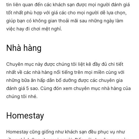
tin liên quan đến các khách sạn được mọi người đánh giá
tốt nhất phù hợp với giá các cho mọi người dễ lựa chọn,
giúp bạn có không gian thoải mãi sau những ngày làm
việc hay đi chơi mệt nghỉ.
Nhà hàng
Chuyên mục này được chúng tôi liệt kê đầy đủ chi tiết
nhất về các nhà hàng nổi tiếng trên mọi miền cùng với
những bữa ăn hấp dẫn bổ dưỡng được các chuyên gia
đánh giá 5 sao. Cùng đón xem chuyên mục nhà hàng của
chúng tôi nhé.
Homestay
Homestay cũng giống như khách sạn đều phục vụ như