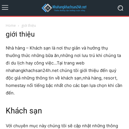
Home
giới thiệu
giới thiệu
Nhà hàng – Khách sạn là nơi thư giản và hưởng thụ
thưởng thức những bữa ăn,những nơi lưu trú khi chúng ta
đi du lịch hay công việc…Tại trang web
nhahangkhachsan24h.net chúng tôi giới thiệu đến quý
độc giả những thông tin về khách sạn,nhà hàng, resort,
homestay nổi tiếng bậc nhất cho các bạn lựa chọn khi cần
đến.
Khách sạn
Với chuyên mục này chúng tôi sẽ cập nhật những thông