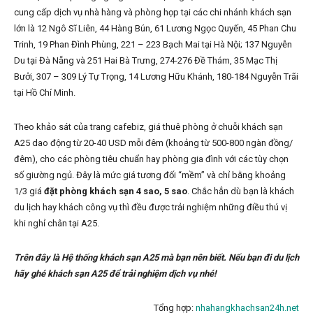
cung cấp dịch vụ nhà hàng và phòng họp tại các chi nhánh khách sạn
lớn là 12 Ngô Sĩ Liên, 44 Hàng Bún, 61 Lương Ngọc Quyến, 45 Phan Chu
Trinh, 19 Phan Đình Phùng, 221 – 223 Bạch Mai tại Hà Nội; 137 Nguyễn
Du tại Đà Nẵng và 251 Hai Bà Trưng, 274-276 Đề Thám, 35 Mạc Thị
Bưởi, 307 – 309 Lý Tự Trọng, 14 Lương Hữu Khánh, 180-184 Nguyễn Trãi
tại Hồ Chí Minh.
Theo khảo sát của trang cafebiz, giá thuê phòng ở chuỗi khách sạn
A25 dao động từ 20-40 USD mỗi đêm (khoảng từ 500-800 ngàn đồng/
đêm), cho các phòng tiêu chuẩn hay phòng gia đình với các tùy chọn
số giường ngủ. Đây là mức giá tương đối “mềm” và chỉ bằng khoảng
1/3 giá
đặt phòng khách sạn 4 sao, 5 sao
. Chắc hẳn dù bạn là khách
du lịch hay khách công vụ thì đều được trải nghiệm những điều thú vị
khi nghỉ chân tại A25.
Trên đây là Hệ thống khách sạn A25 mà bạn nên biết. Nếu bạn đi du lịch
hãy ghé khách sạn A25 để trải nghiệm dịch vụ nhé!
Tổng hợp:
nhahangkhachsan24h.net