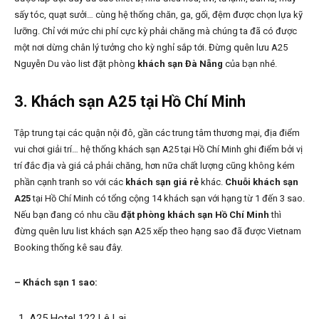
sấy tóc, quạt sưởi… cùng hệ thống chăn, ga, gối, đệm được chọn lựa kỹ
lưỡng. Chỉ với mức chi phí cực kỳ phải chăng mà chúng ta đã có được
một nơi dừng chân lý tưởng cho kỳ nghỉ sắp tới. Đừng quên lưu A25
Nguyễn Du vào list đặt phòng
khách sạn Đà Nẵng
của bạn nhé.
3.
Khách sạn A25 tại Hồ Chí Minh
Tập trung tại các quận nội đô, gần các trung tâm thương mại, địa điểm
vui chơi giải trí… hệ thống khách sạn A25 tại Hồ Chí Minh ghi điểm bởi vị
trí đắc địa và giá cả phải chăng, hơn nữa chất lượng cũng không kém
phần cạnh tranh so với các
khách sạn giá rẻ
khác.
Chuỗi khách sạn
A25
tại Hồ Chí Minh có tổng cộng 14 khách sạn với hạng từ 1 đến 3 sao.
Nếu bạn đang có nhu cầu
đặt phòng khách sạn Hồ Chí Minh
thì
đừng quên lưu list khách sạn A25 xếp theo hạng sao đã được Vietnam
Booking thống kê sau đây.
– Khách sạn 1 sao:
A25 Hotel 122 Lê Lai