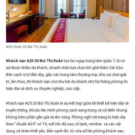
A25 Hotel 20 Bùi Thị Xuân
Khách sạn A25 20 Bùi Thị Xuân
tọa lạc ngay trung tâm quận 1, là cơ
sở được nhiều du khách, doanh nhân lựa chọn khi ghé thăm Sài Gòn.
Bên cạnh vị trí đắc địa, gần các trung tâm thương mại, khu vui chơi giải
trí, ẩm thực, thì khách sạn còn thu hút du khách nhờ hệ thống phòng ốc
hiện đại và dịch vụ chuyên nghiệp, cao cấp.
Khách sạn A25 20 Bùi Thị Xuân là sự kết hợp giữa lối thiết kế hiện đại và
truyền thống, khoác lên mình phong cách sang trọng và cổ điển nhưng
không kém phần gần gũi và ấm cúng. Phòng nghỉ với trang bị hiện đại
theo “chuẩn A25” có TV, wifi tốc độ cao, tủ lạnh, minibar và các vật
dụng cá nhân thiết yếu. Bên cạnh đó, từ cửa sổ lớn phòng khách sạn,