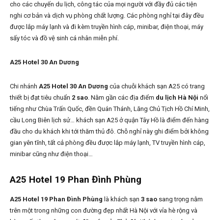
cho các chuyến du lịch, công tác của mọi người với đầy đủ các tiện
nghi cơ bản và dịch vụ phòng chất lượng. Các phòng nghỉ tại đây đều
được lắp máy lạnh và đi kèm truyền hình cáp, minibar, điện thoại, máy
sấy tóc và đồ vệ sinh cá nhân miễn phí.
A25 Hotel 30 An Dương
Chi nhánh
A25 Hotel 30 An Dương
của chuỗi khách sạn A25 có trang
thiết bị đạt tiêu chuẩn
2 sao
. Nằm gần các địa điểm
du lịch Hà Nội
nổi
tiếng như Chùa Trấn Quốc, đền Quán Thánh, Lăng Chủ Tịch Hồ Chí Minh,
cầu Long Biên lịch sử… khách sạn A25 ở quận Tây Hồ là điểm đến hàng
đầu cho du khách khi tới thăm thủ đô. Chỗ nghỉ này ghi điểm bởi không
gian yên tĩnh, tất cả phòng đều được lắp máy lạnh, TV truyền hình cáp,
minibar cũng như điện thoại…
A25 Hotel 19 Phan Đình Phùng
A25 Hotel 19 Phan Đình Phùng
là khách sạn
3 sao
sang trọng nằm
trên một trong những con đường đẹp nhất Hà Nội với vỉa hè rộng và