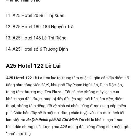
– Khách sạn 3 sao:
A25 Hotel 20 Bùi Thị Xuân
A25 Hotel 180-184 Nguyễn Trãi
A25 Hotel 145 Lê Thị Riêng
A25 Hotel số 6 Trương Định
A25 Hotel 122 Lê Lai
A25 Hotel 122 Lê Lai
tọa lạc tại trung tâm quận 1, gần các địa điểm nổi
tiếng như công viên 23/9, khu phố Tây Phạm Ngũ Lão, Dinh Độc lập,
trung tâm thương mại Zen Plaza… Tất cả các phòng máy lạnh của
khách sạn đều được trang bị đầy đủ tiện nghi với bàn làm việc, điện
thoại, phòng tắm riêng, đồ vệ sinh cá nhân cũng được cung cấp miễn
phí. Chắc hẳn đây sẽ là một nơi dừng chân tuyệt vời cho du khách tới
làm việc và
du lịch thành phố Hồ Chí Minh
. Dù chỉ là khách sạn 1 sao
bình dân nhưng chất lượng mà A25 mang đến xứng đáng như một ngôi
“nhà” thực thụ.