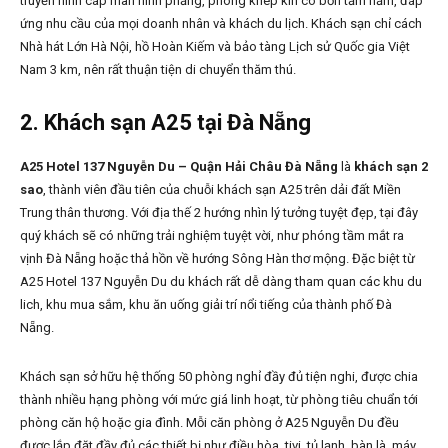
truyền hình cáp màn hình phẳng, phòng khép kín có bồn tắm nằm, đáp
ứng nhu cầu của mọi doanh nhân và khách du lịch. Khách sạn chỉ cách
Nhà hát Lớn Hà Nội, hồ Hoàn Kiếm và bảo tàng Lịch sử Quốc gia Việt
Nam 3 km, nên rất thuận tiện di chuyển thăm thú.
2.
Khách sạn A25 tại Đà Nẵng
A25 Hotel 137 Nguyễn Du – Quận Hải Châu Đà Nẵng
là
khách sạn 2
sao
, thành viên đầu tiên của chuỗi khách sạn A25 trên dải đất Miền
Trung thân thương. Với địa thế 2 hướng nhìn lý tưởng tuyệt đẹp, tại đây
quý khách sẽ có những trải nghiệm tuyệt vời, như phóng tầm mắt ra
vịnh Đà Nẵng hoặc thả hồn về hướng Sông Hàn thơ mộng. Đặc biệt từ
A25 Hotel 137 Nguyễn Du du khách rất dễ dàng tham quan các khu du
lich, khu mua sắm, khu ăn uống giải trí nổi tiếng của thành phố Đà
Nẵng.
Khách sạn sở hữu hệ thống 50 phòng nghỉ đầy đủ tiện nghi, được chia
thành nhiều hạng phòng với mức giá linh hoạt, từ phòng tiêu chuẩn tới
phòng căn hộ hoặc gia đình. Mỗi căn phòng ở A25 Nguyễn Du đều
được lắp đặt đầy đủ các thiết bị như điều hòa, tivi, tủ lạnh, bàn là, máy