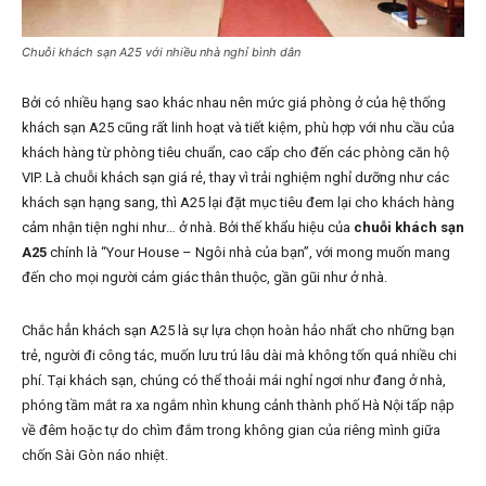
Chuỗi khách sạn A25 với nhiều nhà nghỉ bình dân
Bởi có nhiều hạng sao khác nhau nên mức giá phòng ở của hệ thống
khách sạn A25 cũng rất linh hoạt và tiết kiệm, phù hợp với nhu cầu của
khách hàng từ phòng tiêu chuẩn, cao cấp cho đến các phòng căn hộ
VIP. Là chuỗi khách sạn giá rẻ, thay vì trải nghiệm nghỉ dưỡng như các
khách sạn hạng sang, thì A25 lại đặt mục tiêu đem lại cho khách hàng
cảm nhận tiện nghi như… ở nhà. Bởi thế khẩu hiệu của
chuỗi khách sạn
A25
chính là “Your House – Ngôi nhà của bạn”, với mong muốn mang
đến cho mọi người cảm giác thân thuộc, gần gũi như ở nhà.
Chắc hẳn khách sạn A25 là sự lựa chọn hoàn hảo nhất cho những bạn
trẻ, người đi công tác, muốn lưu trú lâu dài mà không tốn quá nhiều chi
phí. Tại khách sạn, chúng có thể thoải mái nghỉ ngơi như đang ở nhà,
phóng tầm mắt ra xa ngắm nhìn khung cảnh thành phố Hà Nội tấp nập
về đêm hoặc tự do chìm đắm trong không gian của riêng mình giữa
chốn Sài Gòn náo nhiệt.