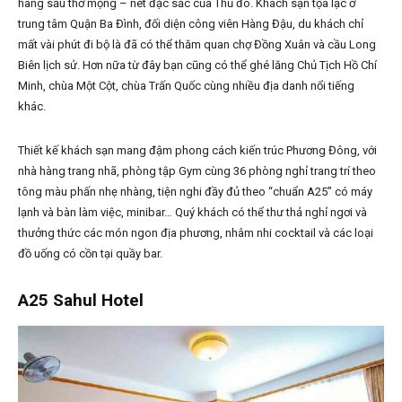
hàng sấu thơ mộng – nét đặc sắc của Thủ đô. Khách sạn tọa lạc ở
trung tâm Quận Ba Đình, đối diện công viên Hàng Đậu, du khách chỉ
mất vài phút đi bộ là đã có thể thăm quan chợ Đồng Xuân và cầu Long
Biên lịch sử. Hơn nữa từ đây bạn cũng có thể ghé lăng Chủ Tịch Hồ Chí
Minh, chùa Một Cột, chùa Trấn Quốc cùng nhiều địa danh nổi tiếng
khác.
Thiết kế khách sạn mang đậm phong cách kiến trúc Phương Đông, với
nhà hàng trang nhã, phòng tập Gym cùng 36 phòng nghỉ trang trí theo
tông màu phấn nhẹ nhàng, tiện nghi đầy đủ theo “chuẩn A25” có máy
lạnh và bàn làm việc, minibar… Quý khách có thể thư thả nghỉ ngơi và
thưởng thức các món ngon địa phương, nhâm nhi cocktail và các loại
đồ uống có cồn tại quầy bar.
A25 Sahul Hotel