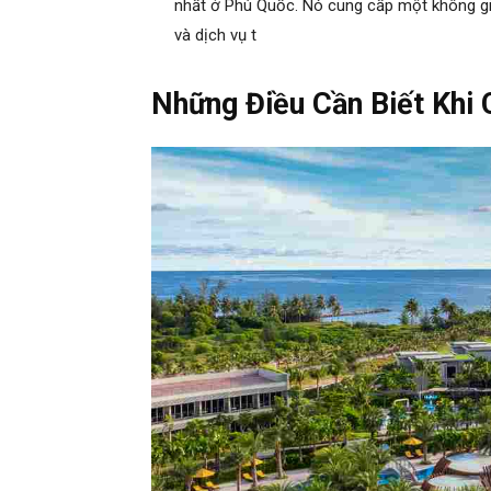
nhất ở Phú Quốc. Nó cung cấp một không gia
và dịch vụ t
Những Điều Cần Biết Khi